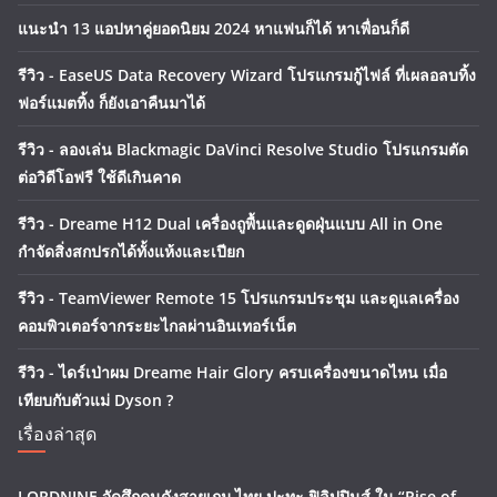
แนะนำ 13 แอปหาคู่ยอดนิยม 2024 หาแฟนก็ได้ หาเพื่อนก็ดี
รีวิว - EaseUS Data Recovery Wizard โปรแกรมกู้ไฟล์ ที่เผลอลบทิ้ง
ฟอร์แมตทิ้ง ก็ยังเอาคืนมาได้
รีวิว - ลองเล่น Blackmagic DaVinci Resolve Studio โปรแกรมตัด
ต่อวิดีโอฟรี ใช้ดีเกินคาด
รีวิว - Dreame H12 Dual เครื่องถูพื้นและดูดฝุ่นแบบ All in One
กำจัดสิ่งสกปรกได้ทั้งแห้งและเปียก
รีวิว - TeamViewer Remote 15 โปรแกรมประชุม และดูแลเครื่อง
คอมพิวเตอร์จากระยะไกลผ่านอินเทอร์เน็ต
รีวิว - ไดร์เป่าผม Dreame Hair Glory ครบเครื่องขนาดไหน เมื่อ
เทียบกับตัวแม่ Dyson ?
เรื่องล่าสุด
LORDNINE จัดศึกคนดังสายเกม ไทย ปะทะ ฟิลิปปินส์ ใน “Rise of