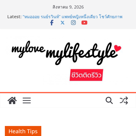
Skip
สิงหาคม 9, 2026
to
Latest:
“หมอออย รมย์รวินท์” แพทย์หญิงหนึ่งเดียว โชว์ศักยภาพ
content
การแพทย์ไทย ในงานประชุมวิชาการ 8th SMART ตอกย้ำ
ความเป็นแพทย์เวชศาสตร์ความงาม
LORDNINE จัดศึกคนดังสายเกม ไทย ปะทะ ฟิลิปปินส์ ใน
“Rise of the Tenth Lord” เปิดสงครามกิลด์ข้ามประเทศ
ฉลองเซิร์ฟเวอร์ใหม่ เฮเลนา
สถาบันเทคโนโลยีไทย-ญี่ปุ่น (TNI: Thai-Nichi) ฉลองครบ
รอบ 19ปี จัดงาน “TNI Day 2026” ประกาศความเป็นผู้นำ
ด้านสถาบันการศึกษา ที่มุ่งมั่น พร้อมพัฒนาและปรับปรุง
อย่างต่อเนื่อง
PIPPER STANDARD® เปิดตัวแชมพูอาบน้ำ และ โฟมอาบ
แห้งสัตว์เลี้ยง ชูนวัตกรรมพลังธรรมชาติ “Zero-Residue”
เลียขนได้ ปลอดภัย ไร้สารตกค้าง
เริ่มแล้ว! อ.ต.ก.แฟร์ 4 ภาค @ภาคกลาง “มนต์เสน่ห์เกษตร
ไทย สู่ใจกลางมหานคร” ชวนชิม ช้อป สินค้าเกษตร
คุณภาพจากทั่วไทย วันนี้ – 8 สิงหาคมนี้ ณ ลานคนเมือง
Health Tips