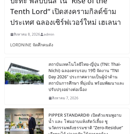
ปะทะ ฟิลิปปินส์ ใน “Rise of the
Tenth Lord” เปิดสงครามกิลด์ข้าม
ประเทศ ฉลองเซิร์ฟเวอร์ใหม่ เฮเลนา
สิงหาคม 8, 2026
admin
LORDNINE จัดศึกคนดัง
สถาบันเทคโนโลยีไทย-ญี่ปุ่น (TNI: Thai-
Nichi) ฉลองครบรอบ 19ปี จัดงาน “TNI
Day 2026” ประกาศความเป็นผู้นำด้าน
สถาบันการศึกษา ที่มุ่งมั่น พร้อมพัฒนาและ
ปรับปรุงอย่างต่อเนื่อง
สิงหาคม 7, 2026
PIPPER STANDARD® เปิดตัวแชมพูอาบ
น้ำ และ โฟมอาบแห้งสัตว์เลี้ยง ชู
นวัตกรรมพลังธรรมชาติ “Zero-Residue”
เลียขนได้ ปลอดภัย ไร้สารตกค้าง