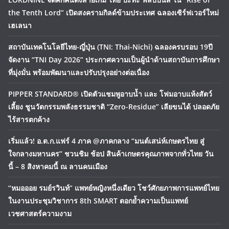
the Tenth Lord” เปิดสงครามกิลด์ข้ามประเทศ ฉลองเซิร์ฟเวอร์ใหม่
เฮเลนา
สถาบันเทคโนโลยีไทย-ญี่ปุ่น (TNI: Thai-Nichi) ฉลองครบรอบ 19ปี
จัดงาน “TNI Day 2026” ประกาศความเป็นผู้นำด้านสถาบันการศึกษา
ที่มุ่งมั่น พร้อมพัฒนาและปรับปรุงอย่างต่อเนื่อง
PIPPER STANDARD® เปิดตัวแชมพูอาบน้ำ และ โฟมอาบแห้งสัตว์
เลี้ยง ชูนวัตกรรมพลังธรรมชาติ “Zero-Residue” เลียขนได้ ปลอดภัย
ไร้สารตกค้าง
เริ่มแล้ว! อ.ต.ก.แฟร์ 4 ภาค @ภาคกลาง “มนต์เสน่ห์เกษตรไทย สู่
ใจกลางมหานคร” ชวนชิม ช้อป สินค้าเกษตรคุณภาพจากทั่วไทย วัน
นี้ – 8 สิงหาคมนี้ ณ ลานคนเมือง
“หมอออย รมย์รวินท์” แพทย์หญิงหนึ่งเดียว โชว์ศักยภาพการแพทย์ไทย
ในงานประชุมวิชาการ 8th SMART ตอกย้ำความเป็นแพทย์
เวชศาสตร์ความงาม