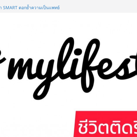
งหนึ่งเดียว โชว์ศักยภาพการแพทย์
h SMART ตอกย้ำความเป็นแพทย์
างธุรกิจยาวนานกว่า 20 ปี ต่อยอด
ำนาน “ข้าวหน้าไก่ราชวงศ์” พุ่ง
age to the World Season 5 ผนึก 9
urism สืบสานพระราชปณิธาน สร้าง
งยืน
ชมพูอาบน้ำ และ โฟมอาบแห้งสัตว์
ิ “Zero-Residue” เลียขนได้
@ภาคกลาง “มนต์เสน่ห์เกษตรไทย สู่
 สินค้าเกษตรคุณภาพจากทั่ว
านคนเมือง