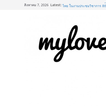
Skip
Latest:
“หมอออย รมย์รวินท์” แพทย์หญิ
สิงหาคม 7, 2026
to
ไทย ในงานประชุมวิชาการ 8t
เวชศาสตร์ความงาม
content
AirAsia X SEE FAH พันธมิตรท
เสิร์ฟความอร่อย ยกเมนูระดับต
ทะยานสู่น่านฟ้า
ททท. ประกาศความสำเร็จ Vill
พันธมิตร ขับเคลื่อน ESG To
คุณค่าการท่องเที่ยวไทยอย่างยั่
PIPPER STANDARD® เปิดตัวแ
เลี้ยง ชูนวัตกรรมพลังธรรมชาต
ปลอดภัย ไร้สารตกค้าง
เริ่มแล้ว! อ.ต.ก.แฟร์ 4 ภาค 
ใจกลางมหานคร” ชวนชิม ช้อป
ไทย วันนี้ – 8 สิงหาคมนี้ ณ ล