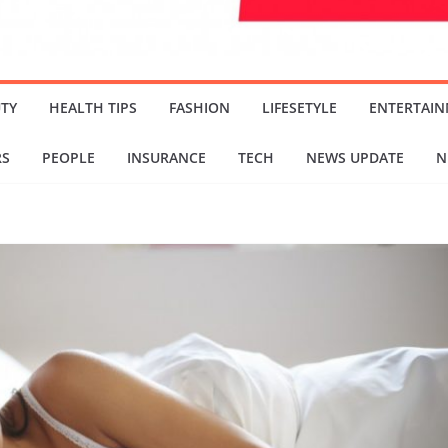
TY
HEALTH TIPS
FASHION
LIFESETYLE
ENTERTAI
RS
PEOPLE
INSURANCE
TECH
NEWS UPDATE
N