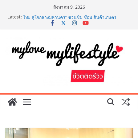
Skip
สิงหาคม 9, 2026
to
Latest:
เริ่มแล้ว! อ.ต.ก.แฟร์ 4 ภาค @ภาคกลาง “มนต์เสน่ห์เกษตร
content
ไทย สู่ใจกลางมหานคร” ชวนชิม ช้อป สินค้าเกษตร
คุณภาพจากทั่วไทย วันนี้ – 8 สิงหาคมนี้ ณ ลานคนเมือง
“หมอออย รมย์รวินท์” แพทย์หญิงหนึ่งเดียว โชว์ศักยภาพ
การแพทย์ไทย ในงานประชุมวิชาการ 8th SMART ตอกย้ำ
ความเป็นแพทย์เวชศาสตร์ความงาม
LORDNINE จัดศึกคนดังสายเกม ไทย ปะทะ ฟิลิปปินส์ ใน
“Rise of the Tenth Lord” เปิดสงครามกิลด์ข้ามประเทศ
ฉลองเซิร์ฟเวอร์ใหม่ เฮเลนา
สถาบันเทคโนโลยีไทย-ญี่ปุ่น (TNI: Thai-Nichi) ฉลองครบ
รอบ 19ปี จัดงาน “TNI Day 2026” ประกาศความเป็นผู้นำ
ด้านสถาบันการศึกษา ที่มุ่งมั่น พร้อมพัฒนาและปรับปรุง
อย่างต่อเนื่อง
PIPPER STANDARD® เปิดตัวแชมพูอาบน้ำ และ โฟมอาบ
แห้งสัตว์เลี้ยง ชูนวัตกรรมพลังธรรมชาติ “Zero-Residue”
เลียขนได้ ปลอดภัย ไร้สารตกค้าง