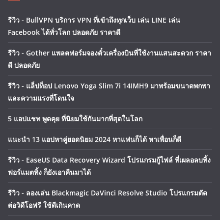
รีวิว - BullVPN บริการ VPN ที่เข้าถึงทุกเว็บ เล่น LINE เล่น
Facebook ได้ทั่วโลก ปลอดภัย ราคาดี
รีวิว - Gother แพลตฟอร์มจองตั๋วเครื่องบินที่ใช้งานแสนสะดวก ราคา
ดี ปลอดภัย
รีวิว - แล็ปท็อป Lenovo Yoga Slim 7i 14IMH9 มาพร้อมขนาดพกพา
และความแรงที่โดนใจ
5 แอปแชท พูดคุย ที่นิยมใช้กันมากที่สุดในโลก
แนะนำ 13 แอปหาคู่ยอดนิยม 2024 หาแฟนก็ได้ หาเพื่อนก็ดี
รีวิว - EaseUS Data Recovery Wizard โปรแกรมกู้ไฟล์ ที่เผลอลบทิ้ง
ฟอร์แมตทิ้ง ก็ยังเอาคืนมาได้
รีวิว - ลองเล่น Blackmagic DaVinci Resolve Studio โปรแกรมตัด
ต่อวิดีโอฟรี ใช้ดีเกินคาด