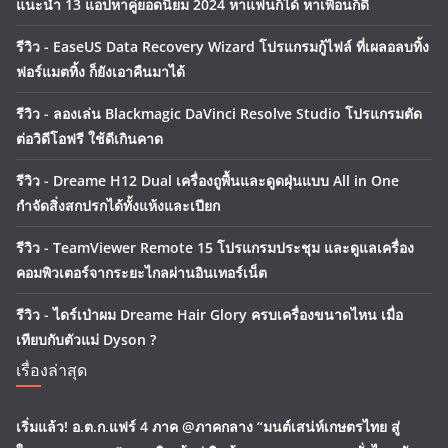
แนะนำ 13 แอปหาคู่ยอดนิยม 2024 หาแฟนก็ได้ หาเพื่อนก็ดี
รีวิว - EaseUS Data Recovery Wizard โปรแกรมกู้ไฟล์ ที่เผลอลบทิ้ง
ฟอร์แมตทิ้ง ก็ยังเอาคืนมาได้
รีวิว - ลองเล่น Blackmagic DaVinci Resolve Studio โปรแกรมตัด
ต่อวิดีโอฟรี ใช้ดีเกินคาด
รีวิว - Dreame H12 Dual เครื่องถูพื้นและดูดฝุ่นแบบ All in One
กำจัดสิ่งสกปรกได้ทั้งแห้งและเปียก
รีวิว - TeamViewer Remote 15 โปรแกรมประชุม และดูแลเครื่อง
คอมพิวเตอร์จากระยะไกลผ่านอินเทอร์เน็ต
รีวิว - ไดร์เป่าผม Dreame Hair Glory ครบเครื่องขนาดไหน เมื่อ
เทียบกับตัวแม่ Dyson ?
เรื่องล่าสุด
เริ่มแล้ว! อ.ต.ก.แฟร์ 4 ภาค @ภาคกลาง “มนต์เสน่ห์เกษตรไทย สู่