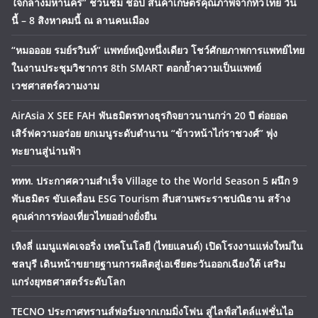
ใจกลางมหานคร” ชวนชิม ช้อป สินค้าเกษตรคุณภาพจากทั่วไทย วัน
นี้ – 8 สิงหาคมนี้ ณ ลานคนเมือง
“หมอออย รมย์รวินท์” แพทย์หญิงหนึ่งเดียว โชว์ศักยภาพการแพทย์ไทย
ในงานประชุมวิชาการ 8th SMART ตอกย้ำความเป็นแพทย์
เวชศาสตร์ความงาม
AirAsia X SEE FAH พันธมิตรทางธุรกิจยาวนานกว่า 20 ปี ต่อยอด
เสิร์ฟความอร่อย ยกเมนูระดับตำนาน “ข้าวหน้าไก่ราชวงศ์” พุ่ง
ทะยานสู่น่านฟ้า
ททท. ประกาศความสำเร็จ Village to the World Season 5 ผนึก 9
พันธมิตร ขับเคลื่อน ESG Tourism สืบสานพระราชปณิธาน สร้าง
คุณค่าการท่องเที่ยวไทยอย่างยั่งยืน
เหิงลี่ แมนูแฟคเจอริ่ง เทคโนโลยี (ไทยแลนด์) เปิดโรงงานแห่งใหม่ใน
ชลบุรี เดินหน้าขยายฐานการผลิตสู่เอเชียตะวันออกเฉียงใต้ เสริม
แกร่งยุทธศาสตร์ระดับโลก
TECNO ประกาศทรานส์ฟอร์มจากเกมมิ่งโฟน สู่ไลฟ์สไตล์แฟชั่นไอ