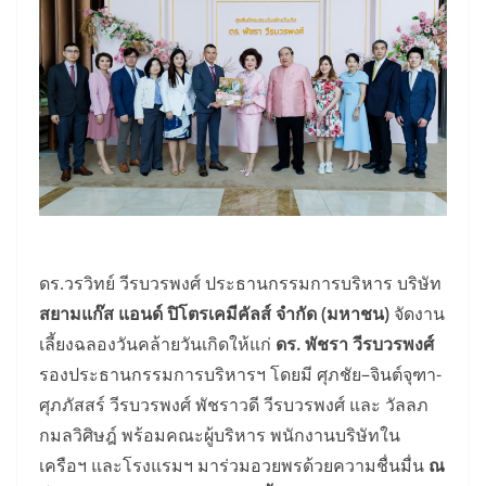
ดร.วรวิทย์ วีรบวรพงศ์ ประธานกรรมการบริหาร บริษัท
สยามแก๊ส แอนด์ ปิโตรเคมีคัลส์ จำกัด (มหาชน)
จัดงาน
เลี้ยงฉลองวันคล้ายวันเกิดให้แก่
ดร. พัชรา วีรบวรพงศ์
รองประธานกรรมการบริหารฯ โดยมี ศุภชัย–จินต์จุฑา-
ศุภภัสสร์ วีรบวรพงศ์ พัชราวดี วีรบวรพงศ์ และ วัลลภ
กมลวิศิษฎ์ พร้อมคณะผู้บริหาร พนักงานบริษัทใน
เครือฯ และโรงแรมฯ มาร่วมอวยพรด้วยความชื่นมื่น
ณ