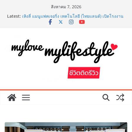
Skip
สิงหาคม 7, 2026
to
Latest:
เหิงลี่ แมนูแฟคเจอริ่ง เทคโนโลยี (ไทยแลนด์) เปิดโรงงาน
content
แห่งใหม่ในชลบุรี เดินหน้าขยายฐานการผลิตสู่เอเชียตะวัน
ออกเฉียงใต้ เสริมแกร่งยุทธศาสตร์ระดับโลก
เริ่มแล้ว! อ.ต.ก.แฟร์ 4 ภาค @ภาคกลาง “มนต์เสน่ห์เกษตร
ไทย สู่ใจกลางมหานคร” ชวนชิม ช้อป สินค้าเกษตร
คุณภาพจากทั่วไทย วันนี้ – 8 สิงหาคมนี้ ณ ลานคนเมือง
“หมอออย รมย์รวินท์” แพทย์หญิงหนึ่งเดียว โชว์ศักยภาพ
การแพทย์ไทย ในงานประชุมวิชาการ 8th SMART ตอกย้ำ
ความเป็นแพทย์เวชศาสตร์ความงาม
AirAsia X SEE FAH พันธมิตรทางธุรกิจยาวนานกว่า 20 ปี
ต่อยอดเสิร์ฟความอร่อย ยกเมนูระดับตำนาน “ข้าวหน้าไก่
ราชวงศ์” พุ่งทะยานสู่น่านฟ้า
ททท. ประกาศความสำเร็จ Village to the World Season
5 ผนึก 9 พันธมิตร ขับเคลื่อน ESG Tourism สืบสานพระ
ราชปณิธาน สร้างคุณค่าการท่องเที่ยวไทยอย่างยั่งยืน