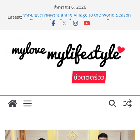
Skip
สิงหาคม 6, 2026
to
Latest:
ททท. ประกาศความสำเร็จ Village to the World Season
content
5 ผนึก 9 พันธมิตร ขับเคลื่อน ESG Tourism สืบสานพระ
ราชปณิธาน สร้างคุณค่าการท่องเที่ยวไทยอย่างยั่งยืน
เหิงลี่ แมนูแฟคเจอริ่ง เทคโนโลยี (ไทยแลนด์) เปิดโรงงาน
แห่งใหม่ในชลบุรี เดินหน้าขยายฐานการผลิตสู่เอเชียตะวัน
ออกเฉียงใต้ เสริมแกร่งยุทธศาสตร์ระดับโลก
TECNO ประกาศทรานส์ฟอร์มจากเกมมิ่งโฟน สู่ไลฟ์สไตล์
แฟชั่นไอเท็ม เสิร์ฟใหญ่ปักหมุดแลนมาร์คใหม่กลางสถานี
MRT วาง POVA 8 Series จุดเริ่มต้นครั้งสำคัญ
“หมอออย รมย์รวินท์” แพทย์หญิงหนึ่งเดียว โชว์ศักยภาพ
การแพทย์ไทย ในงานประชุมวิชาการ 8th SMART ตอกย้ำ
ความเป็นแพทย์เวชศาสตร์ความงาม
AirAsia X SEE FAH พันธมิตรทางธุรกิจยาวนานกว่า 20 ปี
ต่อยอดเสิร์ฟความอร่อย ยกเมนูระดับตำนาน “ข้าวหน้าไก่
ราชวงศ์” พุ่งทะยานสู่น่านฟ้า