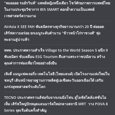
“หมอออย รมย์รวินท์” แพทย์หญิงหนึ่งเดียว โชว์ศักยภาพการแพทย์ไทย
ในงานประชุมวิชาการ 8th SMART ตอกย้ำความเป็นแพทย์
เวชศาสตร์ความงาม
AirAsia X SEE FAH พันธมิตรทางธุรกิจยาวนานกว่า 20 ปี ต่อยอด
เสิร์ฟความอร่อย ยกเมนูระดับตำนาน “ข้าวหน้าไก่ราชวงศ์” พุ่ง
ทะยานสู่น่านฟ้า
ททท. ประกาศความสำเร็จ Village to the World Season 5 ผนึก 9
พันธมิตร ขับเคลื่อน ESG Tourism สืบสานพระราชปณิธาน สร้าง
คุณค่าการท่องเที่ยวไทยอย่างยั่งยืน
เหิงลี่ แมนูแฟคเจอริ่ง เทคโนโลยี (ไทยแลนด์) เปิดโรงงานแห่งใหม่ใน
ชลบุรี เดินหน้าขยายฐานการผลิตสู่เอเชียตะวันออกเฉียงใต้ เสริม
แกร่งยุทธศาสตร์ระดับโลก
TECNO ประกาศทรานส์ฟอร์มจากเกมมิ่งโฟน สู่ไลฟ์สไตล์แฟชั่นไอ
เท็ม เสิร์ฟใหญ่ปักหมุดแลนมาร์คใหม่กลางสถานี MRT วาง POVA 8
Series จุดเริ่มต้นครั้งสำคัญ