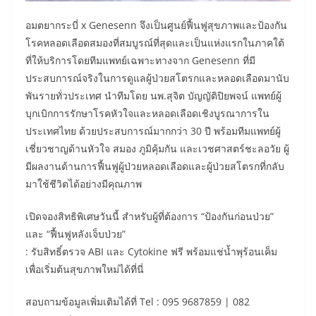
อมตยากระบี่ x Genesenn จึงเป็นศูนย์ฟื้นฟูสุขภาพและป้องกัน
โรคหลอดเลือดสมองที่สมบูรณ์ที่สุดและเป็นแห่งแรกในภาคใต้
ที่ให้บริการโดยทีมแพทย์เฉพาะทางจาก Genesenn ที่มี
ประสบการณ์จริงในการดูแลผู้ป่วยสโตรกและหลอดเลือดมานับ
พันรายทั่วประเทศ นำทีมโดย นพ.สุจิต บัญญัติปิยพจน์ แพทย์ผู้
บุกเบิกการรักษาโรคหัวใจและหลอดเลือดเชิงบูรณาการใน
ประเทศไทย ด้วยประสบการณ์มากกว่า 30 ปี พร้อมทีมแพทย์ผู้
เชี่ยวชาญด้านหัวใจ สมอง ภูมิคุ้มกัน และเวชศาสตร์ชะลอวัย ผู้
มีผลงานด้านการฟื้นฟูผู้ป่วยหลอดเลือดและผู้ป่วยสโตรกที่กลับ
มาใช้ชีวิตได้อย่างมีคุณภาพ
เปิดจองสิทธิพิเศษวันนี้ สำหรับผู้ที่ต้องการ “ป้องกันก่อนป่วย”
และ “ฟื้นฟูหลังเจ็บป่วย”
: รับสิทธิ์ตรวจ ABI และ Cytokine ฟรี พร้อมแช่น้ำพุร้อนเค็ม
เพื่อเริ่มต้นสุขภาพใหม่ได้ที่นี่
สอบถามข้อมูลเพิ่มเติมได้ที่ Tel : 095 9687859 | 082