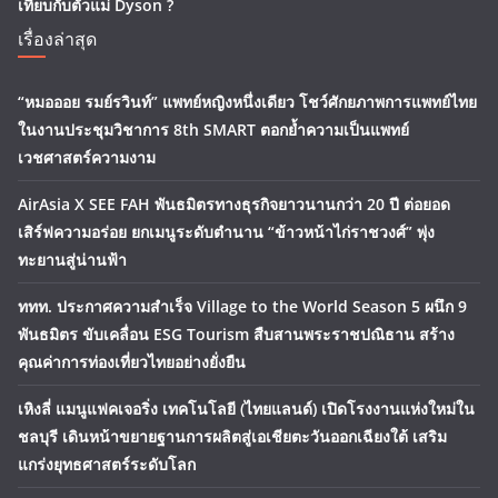
เทียบกับตัวแม่ Dyson ?
เรื่องล่าสุด
“หมอออย รมย์รวินท์” แพทย์หญิงหนึ่งเดียว โชว์ศักยภาพการแพทย์ไทย
ในงานประชุมวิชาการ 8th SMART ตอกย้ำความเป็นแพทย์
เวชศาสตร์ความงาม
AirAsia X SEE FAH พันธมิตรทางธุรกิจยาวนานกว่า 20 ปี ต่อยอด
เสิร์ฟความอร่อย ยกเมนูระดับตำนาน “ข้าวหน้าไก่ราชวงศ์” พุ่ง
ทะยานสู่น่านฟ้า
ททท. ประกาศความสำเร็จ Village to the World Season 5 ผนึก 9
พันธมิตร ขับเคลื่อน ESG Tourism สืบสานพระราชปณิธาน สร้าง
คุณค่าการท่องเที่ยวไทยอย่างยั่งยืน
เหิงลี่ แมนูแฟคเจอริ่ง เทคโนโลยี (ไทยแลนด์) เปิดโรงงานแห่งใหม่ใน
ชลบุรี เดินหน้าขยายฐานการผลิตสู่เอเชียตะวันออกเฉียงใต้ เสริม
แกร่งยุทธศาสตร์ระดับโลก