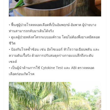
• ฟื้นฟูผู้ป่วยโรคหลอดเลือดที่เป็นอัมพฤกษ์-อัมพาต ผู้ป่ายบาง
ท่านสามารถกลับมาเดินได้จริง
• ดูแลผู้ป่วยหลังสโตรกแบบองค์รวม โดยไม่ต้องพึ่งยาเคมีตลอด
ชีวิต
• ป้องกันโรคซ้ำซ้อน เช่น อัลไซเมอร์ หัวใจวายเฉียบพลัน และ
ความดันเรื้อรัง ด้วยการปรับสมดุลร่างกายแบบลึกถึงระดับ
เซลล์
• เป็นผู้นำด้านการใช้ Cytokine Test และ ABI ตรวจหลอด
เลือดก่อนเกิดโรค