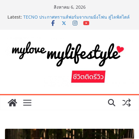
Skip
สิงหาคม 6, 2026
to
เหิงลี่ แมนูแฟคเจอริ่ง เทคโนโลยี (ไทยแลนด์) เปิดโรงงาน
Latest:
content
แห่งใหม่ในชลบุรี เดินหน้าขยายฐานการผลิตสู่เอเชียตะวัน
ออกเฉียงใต้ เสริมแกร่งยุทธศาสตร์ระดับโลก
TECNO ประกาศทรานส์ฟอร์มจากเกมมิ่งโฟน สู่ไลฟ์สไตล์
แฟชั่นไอเท็ม เสิร์ฟใหญ่ปักหมุดแลนมาร์คใหม่กลางสถานี
MRT วาง POVA 8 Series จุดเริ่มต้นครั้งสำคัญ
“หมอออย รมย์รวินท์” แพทย์หญิงหนึ่งเดียว โชว์ศักยภาพ
การแพทย์ไทย ในงานประชุมวิชาการ 8th SMART ตอกย้ำ
ความเป็นแพทย์เวชศาสตร์ความงาม
AirAsia X SEE FAH พันธมิตรทางธุรกิจยาวนานกว่า 20 ปี
ต่อยอดเสิร์ฟความอร่อย ยกเมนูระดับตำนาน “ข้าวหน้าไก่
ราชวงศ์” พุ่งทะยานสู่น่านฟ้า
ททท. ประกาศความสำเร็จ Village to the World Season
5 ผนึก 9 พันธมิตร ขับเคลื่อน ESG Tourism สืบสานพระ
ราชปณิธาน สร้างคุณค่าการท่องเที่ยวไทยอย่างยั่งยืน