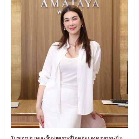
โปรแกรมดูแลและฟื้นฟูสุขภาพที่โดดเด่นของอมตยากระบี่ x