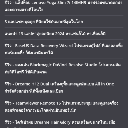
รีวิว - แล็ปท็อป Lenovo Yoga Slim 7i 14IMH9 มาพร้อมขนาดพกพา
และความแรงที่โดนใจ
5 แอปแชท พูดคุย ที่นิยมใช้กันมากที่สุดในโลก
แนะนำ 13 แอปหาคู่ยอดนิยม 2024 หาแฟนก็ได้ หาเพื่อนก็ดี
รีวิว - EaseUS Data Recovery Wizard โปรแกรมกู้ไฟล์ ที่เผลอลบทิ้ง
ฟอร์แมตทิ้ง ก็ยังเอาคืนมาได้
รีวิว - ลองเล่น Blackmagic DaVinci Resolve Studio โปรแกรมตัด
ต่อวิดีโอฟรี ใช้ดีเกินคาด
รีวิว - Dreame H12 Dual เครื่องถูพื้นและดูดฝุ่นแบบ All in One
กำจัดสิ่งสกปรกได้ทั้งแห้งและเปียก
รีวิว - TeamViewer Remote 15 โปรแกรมประชุม และดูแลเครื่อง
คอมพิวเตอร์จากระยะไกลผ่านอินเทอร์เน็ต
รีวิว - ไดร์เป่าผม Dreame Hair Glory ครบเครื่องขนาดไหน เมื่อ